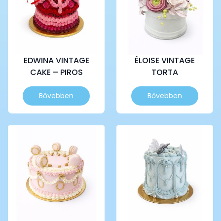
EDWINA VINTAGE
ÉLOISE VINTAGE
CAKE – PIROS
TORTA
Ennek
Bővebben
Bővebben
a
terméknek
több
variációja
van.
A
változatok
a
termékoldalon
választhatók
ki