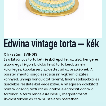
Edwina vintage torta – kék
Cikkszám: SVIN013
Ez a látványos torta két részből épül fel: az alsó, hengeres
alapra egy félgömb alakú felső torta kerül, amely
különleges, kupolaszerű sziluettet ad az összképnek. A
pasztell menta, sárga és rózsaszín vajkrém díszítés
könnyed, ünnepi hangulatot teremt, finom szalagokkal és
aprólékos részletekkel kiegészítve. A rétegesen kialakított
minták gazdag textúrát és játékos eleganciát adnak a
tortának. A torta rendelésre készül, meghatározott
ízválasztékban és csak 20 szeletes méretben.