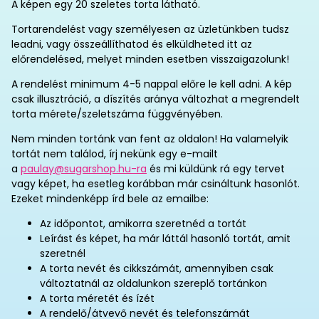
A képen egy 20 szeletes torta látható.
Tortarendelést vagy személyesen az üzletünkben tudsz
leadni, vagy összeállíthatod és elküldheted itt az
előrendelésed, melyet minden esetben visszaigazolunk!
A rendelést minimum 4-5 nappal előre le kell adni. A kép
csak illusztráció, a díszítés aránya változhat a megrendelt
torta mérete/szeletszáma függvényében.
Nem minden tortánk van fent az oldalon! Ha valamelyik
tortát nem találod, írj nekünk egy e-mailt
a
paulay@sugarshop.hu-ra
és mi küldünk rá egy tervet
vagy képet, ha esetleg korábban már csináltunk hasonlót.
Ezeket mindenképp írd bele az emailbe:
Az időpontot, amikorra szeretnéd a tortát
Leírást és képet, ha már láttál hasonló tortát, amit
szeretnél
A torta nevét és cikkszámát, amennyiben csak
változtatnál az oldalunkon szereplő tortánkon
A torta méretét és ízét
A rendelő/átvevő nevét és telefonszámát