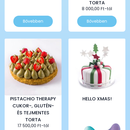
TORTA
8 000,00
Ft
-tól
Ennek
Ennek
Bővebben
Bővebben
a
a
terméknek
terméknek
több
több
variációja
variációja
van.
van.
A
A
változatok
változatok
a
a
termékoldalon
termékoldalon
választhatók
választhatók
ki
ki
PISTACHIO THERAPY
HELLO XMAS!
CUKOR-, GLUTÉN-
ÉS TEJMENTES
TORTA
17 500,00
Ft
-tól