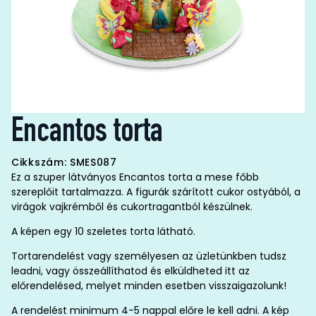
Encantos torta
Cikkszám: SMES087
Ez a szuper látványos Encantos torta a mese főbb
szereplőit tartalmazza. A figurák szárított cukor ostyából, a
virágok vajkrémből és cukortragantból készülnek.
A képen egy 10 szeletes torta látható.
Tortarendelést vagy személyesen az üzletünkben tudsz
leadni, vagy összeállíthatod és elküldheted itt az
előrendelésed, melyet minden esetben visszaigazolunk!
A rendelést minimum 4-5 nappal előre le kell adni. A kép