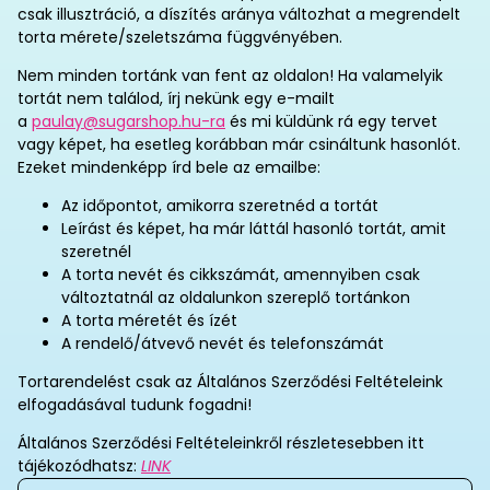
csak illusztráció, a díszítés aránya változhat a megrendelt
torta mérete/szeletszáma függvényében.
Nem minden tortánk van fent az oldalon! Ha valamelyik
tortát nem találod, írj nekünk egy e-mailt
a
paulay@sugarshop.hu-ra
és mi küldünk rá egy tervet
vagy képet, ha esetleg korábban már csináltunk hasonlót.
Ezeket mindenképp írd bele az emailbe:
Az időpontot, amikorra szeretnéd a tortát
Leírást és képet, ha már láttál hasonló tortát, amit
szeretnél
A torta nevét és cikkszámát, amennyiben csak
változtatnál az oldalunkon szereplő tortánkon
A torta méretét és ízét
A rendelő/átvevő nevét és telefonszámát
Tortarendelést csak az Általános Szerződési Feltételeink
elfogadásával tudunk fogadni!
Általános Szerződési Feltételeinkről részletesebben itt
tájékozódhatsz:
LINK