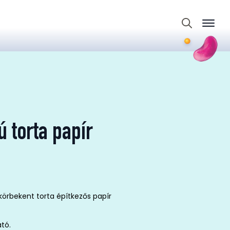
Search
for:
ú torta papír
körbekent torta építkezős papír
ató.