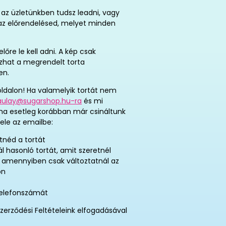
az üzletünkben tudsz leadni, vagy
t az előrendelésed, melyet minden
re le kell adni. A kép csak
tozhat a megrendelt torta
en.
ldalon! Ha valamelyik tortát nem
aulay@sugarshop.hu-ra
és mi
 ha esetleg korábban már csináltunk
ele az emailbe:
tnéd a tortát
ál hasonló tortát, amit szeretnél
, amennyiben csak változtatnál az
on
telefonszámát
zerződési Feltételeink elfogadásával