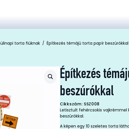
ülinapi torta fiúknak
Építkezés témájú torta papír beszúrókkal
Építkezés témáj
beszúrókkal
Cikkszám: SSZ008
Letisztult fehércsokis vajkrémmel 
beszúrókkal.
A képen egy 10 szeletes torta láth