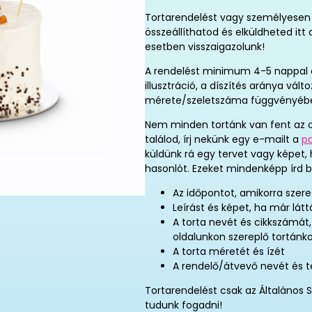
Tortarendelést vagy személyesen 
összeállíthatod és elküldheted it
esetben visszaigazolunk!
A rendelést minimum 4-5 nappal elő
illusztráció, a díszítés aránya vál
mérete/szeletszáma függvényéb
Nem minden tortánk van fent az o
találod, írj nekünk egy e-mailt a
p
küldünk rá egy tervet vagy képet,
hasonlót. Ezeket mindenképp írd b
Az időpontot, amikorra szere
Leírást és képet, ha már látt
A torta nevét és cikkszámát
oldalunkon szereplő tortánk
A torta méretét és ízét
A rendelő/átvevő nevét és 
Tortarendelést csak az Általános S
tudunk fogadni!