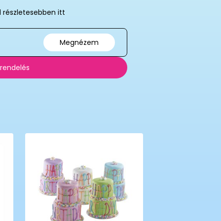
l részletesebben itt
Megnézem
 rendelés