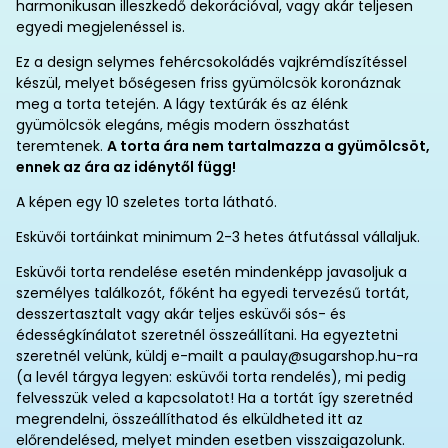
harmonikusan illeszkedő dekorációval, vagy akár teljesen
egyedi megjelenéssel is.
Ez a design selymes fehércsokoládés vajkrémdíszítéssel
készül, melyet bőségesen friss gyümölcsök koronáznak
meg a torta tetején. A lágy textúrák és az élénk
gyümölcsök elegáns, mégis modern összhatást
teremtenek.
A torta ára nem tartalmazza a gyümölcsöt,
ennek az ára az idénytől függ!
A képen egy 10 szeletes torta látható.
Esküvői tortáinkat minimum 2-3 hetes átfutással vállaljuk.
Esküvői torta rendelése esetén mindenképp javasoljuk a
személyes találkozót, főként ha egyedi tervezésű tortát,
desszertasztalt vagy akár teljes esküvői sós- és
édességkínálatot szeretnél összeállítani. Ha egyeztetni
szeretnél velünk, küldj e-mailt a paulay@sugarshop.hu-ra
(a levél tárgya legyen: esküvői torta rendelés), mi pedig
felvesszük veled a kapcsolatot! Ha a tortát így szeretnéd
megrendelni, összeállíthatod és elküldheted itt az
előrendelésed, melyet minden esetben visszaigazolunk.