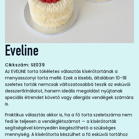
Eveline
Cikkszám: SE039
Az EVELINE torta tökéletes választás kísérőtortának a
menyasszonyi torta mellé. Ezek a kisebb, általában 10–18
szeletes torták nemcsak változatosabbá teszik az esküvői
desszertkínálatot, hanem ideális megoldást nyújtanak
speciális étrendet követő vagy allergiás vendégek számára
is.
Praktikus választás akkor is, ha a fő torta szeletszáma nem
fedi le teljesen a vendéglétszámot — a kísérőtorták
segítségével könnyedén kiegészíthető a szükséges
mennyiség. A kísérőtorta készülhet a fő esküvői tortához