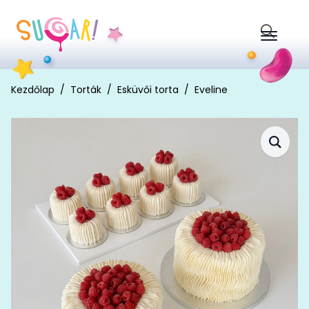
Search
for:
Kezdőlap
Torták
Esküvői torta
Eveline