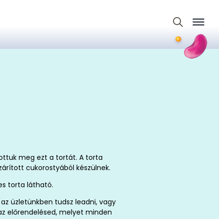
Search
for:
ottuk meg ezt a tortát. A torta
zárított cukorostyából készülnek.
s torta látható.
az üzletünkben tudsz leadni, vagy
t az előrendelésed, melyet minden