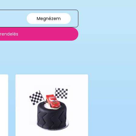
Megnézem
 rendelés