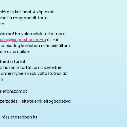
re le kell adni. A kép csak
tozhat a megrendelt torta
en.
ldalon! Ha valamelyik tortát nem
aulay@sugarshop.hu-ra
és mi
 ha esetleg korábban már csináltunk
ele az emailbe:
tnéd a tortát
ál hasonló tortát, amit szeretnél
, amennyiben csak változtatnál az
on
telefonszámát
zerződési Feltételeink elfogadásával
l részletesebben itt