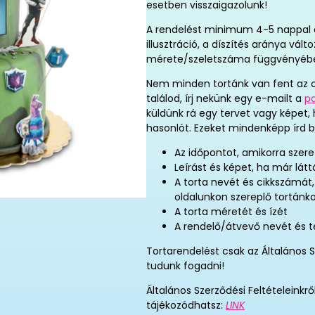
esetben visszaigazolunk!
A rendelést minimum 4-5 nappal elő
illusztráció, a díszítés aránya vál
mérete/szeletszáma függvényéb
Nem minden tortánk van fent az o
találod, írj nekünk egy e-mailt a
p
küldünk rá egy tervet vagy képet,
hasonlót. Ezeket mindenképp írd b
Az időpontot, amikorra szere
Leírást és képet, ha már látt
A torta nevét és cikkszámát
oldalunkon szereplő tortánk
A torta méretét és ízét
A rendelő/átvevő nevét és 
Tortarendelést csak az Általános S
tudunk fogadni!
Általános Szerződési Feltételeinkrő
tájékozódhatsz:
LINK