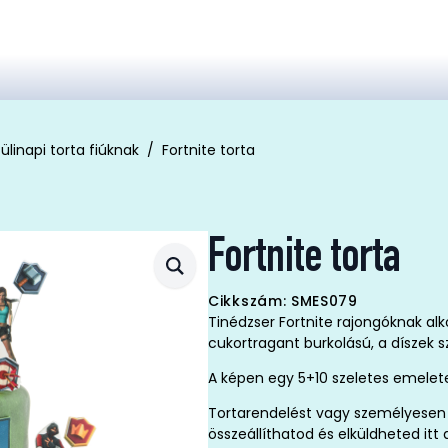
ülinapi torta fiúknak
Fortnite torta
Fortnite torta
Cikkszám: SMES079
Tinédzser Fortnite rajongóknak alk
cukortragant burkolású, a díszek s
A képen egy 5+10 szeletes emelete
Tortarendelést vagy személyesen 
összeállíthatod és elküldheted it