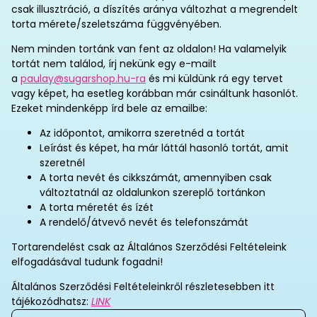
csak illusztráció, a díszítés aránya változhat a megrendelt
torta mérete/szeletszáma függvényében.
Nem minden tortánk van fent az oldalon! Ha valamelyik
tortát nem találod, írj nekünk egy e-mailt
a
paulay@sugarshop.hu-ra
és mi küldünk rá egy tervet
vagy képet, ha esetleg korábban már csináltunk hasonlót.
Ezeket mindenképp írd bele az emailbe:
Az időpontot, amikorra szeretnéd a tortát
Leírást és képet, ha már láttál hasonló tortát, amit
szeretnél
A torta nevét és cikkszámát, amennyiben csak
változtatnál az oldalunkon szereplő tortánkon
A torta méretét és ízét
A rendelő/átvevő nevét és telefonszámát
Tortarendelést csak az Általános Szerződési Feltételeink
elfogadásával tudunk fogadni!
Általános Szerződési Feltételeinkről részletesebben itt
tájékozódhatsz:
LINK