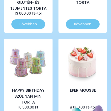
GLUTÉN- ÉS
TORTA
TEJMENTES TORTA
13 000,00
Ft
-tól
Ennek
Ennek
Bővebben
Bővebben
a
a
terméknek
terméknek
több
több
variációja
variációja
van.
van.
A
A
változatok
változatok
a
a
termékoldalon
termékoldalon
választhatók
választhatók
ki
ki
HAPPY BIRTHDAY
EPER MOUSSE
SZÜLINAPI MINI
TORTA
10 500,00
Ft
8 000,00
Ft
-tól