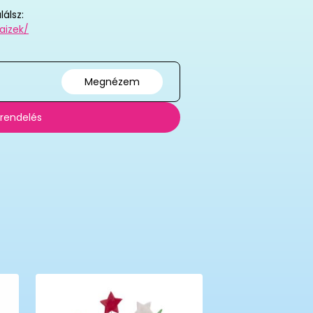
alálsz:
aizek/
Megnézem
 rendelés