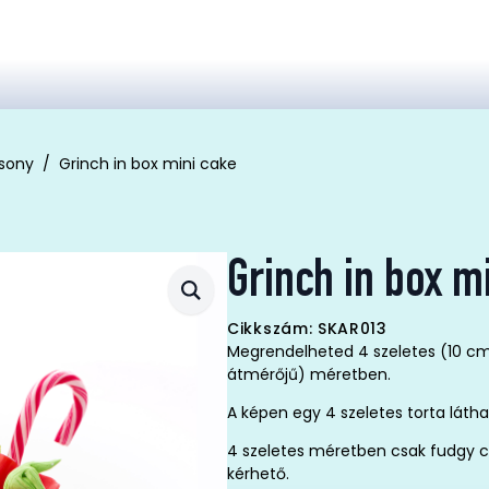
sony
Grinch in box mini cake
Grinch in box m
Cikkszám: SKAR013
Megrendelheted 4 szeletes (10 cm
átmérőjű) méretben.
A képen egy 4 szeletes torta látha
4 szeletes méretben csak fudgy c
kérhető.