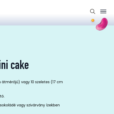
Search
for:
ini cake
 átmérőjű) vagy 10 szeletes (17 cm
tó.
sokoládé vagy szivárvány ízekben