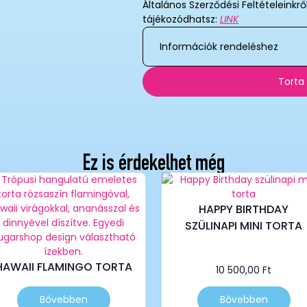
Általános Szerződési Feltételeinkrő
tájékozódhatsz:
LINK
Információk rendeléshez
Torta
Ez is érdekelhet még
HAPPY BIRTHDAY
SZÜLINAPI MINI TORTA
HAWAII FLAMINGO TORTA
10 500,00
Ft
Ennek
Ennek
Bővebben
Bővebben