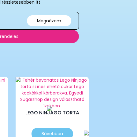
l részletesebben itt
Megnézem
 rendelés
LEGO NINJAGO TORTA
Ennek
Bővebben