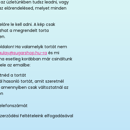
az üzletünkben tudsz leadni, vagy
t az előrendelésed, melyet minden
re le kell adni. A kép csak
tozhat a megrendelt torta
en.
ldalon! Ha valamelyik tortát nem
aulay@sugarshop.hu-ra
és mi
 ha esetleg korábban már csináltunk
ele az emailbe:
tnéd a tortát
ál hasonló tortát, amit szeretnél
, amennyiben csak változtatnál az
on
telefonszámát
zerződési Feltételeink elfogadásával