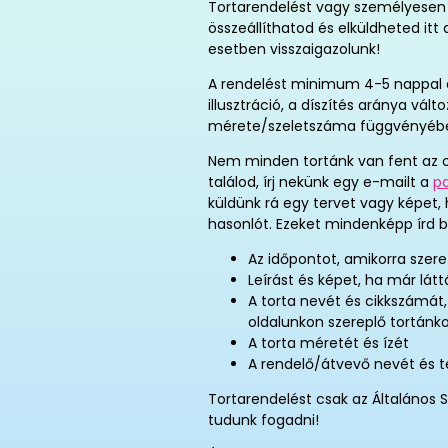
Tortarendelést vagy személyesen 
összeállíthatod és elküldheted it
esetben visszaigazolunk!
A rendelést minimum 4-5 nappal elő
illusztráció, a díszítés aránya vál
mérete/szeletszáma függvényéb
Nem minden tortánk van fent az o
találod, írj nekünk egy e-mailt a
p
küldünk rá egy tervet vagy képet,
hasonlót. Ezeket mindenképp írd b
Az időpontot, amikorra szere
Leírást és képet, ha már látt
A torta nevét és cikkszámát
oldalunkon szereplő tortánk
A torta méretét és ízét
A rendelő/átvevő nevét és 
Tortarendelést csak az Általános S
tudunk fogadni!