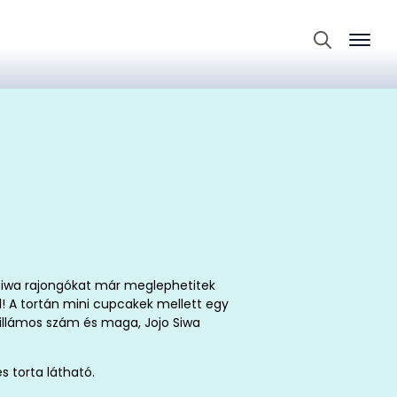
Search
for:
 Siwa rajongókat már meglephetitek
al! A tortán mini cupcakek mellett egy
csillámos szám és maga, Jojo Siwa
s torta látható.