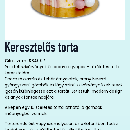
Keresztelős torta
Cikkszám: SBA007
Pasztell szivárványok és arany ragyogás – tökéletes torta
keresztelőre.
Finom rózsaszín és fehér árnyalatok, arany kereszt,
gyöngyszerű gömbök és lágy színű szivárványdíszek teszik
igazán különlegessé ezt a tortát. Letisztult, modern design
kislányok fontos napjára.
A képen egy 10 szeletes torta látható, a gömbök
műanyagból vannak.
Tortarendelést vagy személyesen az üzletünkben tudsz
leadni, vagy összeállíthatod és elküldheted itt az