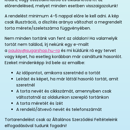
előrendelésed, melyet minden esetben visszaigazolunk!
A rendelést minimum 4-5 nappal előre le kell adni. A kép
csak illusztráció, a díszítés aránya változhat a megrendelt
torta mérete/szeletszáma függvényében.
Nem minden tortánk van fent az oldalon! Ha valamelyik
tortát nem találod, írj nekünk egy e-mailt
a
paulay@sugarshop.hu-ra
és mi küldünk rá egy tervet
vagy képet, ha esetleg korábban már csináltunk hasonlót.
Ezeket mindenképp írd bele az emailbe:
Az időpontot, amikorra szeretnéd a tortát
Leírást és képet, ha már láttál hasonló tortát, amit
szeretnél
A torta nevét és cikkszámát, amennyiben csak
változtatnál az oldalunkon szereplő tortánkon
A torta méretét és ízét
A rendelő/átvevő nevét és telefonszámát
Tortarendelést csak az Általános Szerződési Feltételeink
elfogadásával tudunk fogadni!