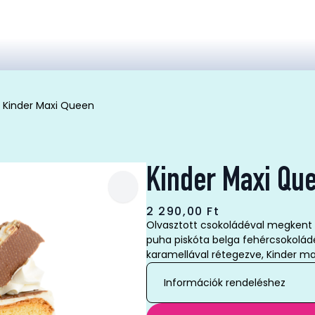
Kinder Maxi Queen
Kinder Maxi Qu
2 290,00
Ft
Olvasztott csokoládéval megkent
puha piskóta belga fehércsokolád
karamellával rétegezve, Kinder max
Információk rendeléshez