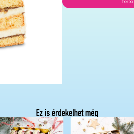
Torta
Ez is érdekelhet még