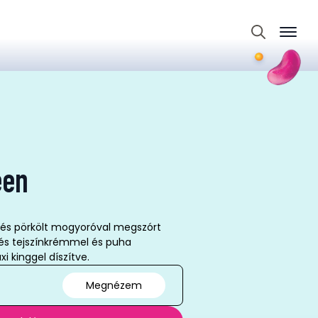
Search
for:
een
 és pörkölt mogyoróval megszórt
és tejszínkrémmel és puha
i kinggel díszítve.
Megnézem