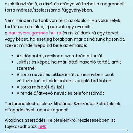
csak illusztráció, a díszítés aránya változhat a megrendelt
torta mérete/szeletszáma függvényében.
Nem minden tortánk van fent az oldalon! Ha valamelyik
tortát nem találod, írj nekünk egy e-mailt
a
paulay@sugarshop.hu-ra
és mi küldünk rá egy tervet
vagy képet, ha esetleg korábban már csináltunk hasonlót.
Ezeket mindenképp írd bele az emailbe:
Az időpontot, amikorra szeretnéd a tortát
Leírást és képet, ha már láttál hasonló tortát, amit
szeretnél
A torta nevét és cikkszámát, amennyiben csak
változtatnál az oldalunkon szereplő tortánkon
A torta méretét és ízét
A rendelő/átvevő nevét és telefonszámát
Tortarendelést csak az Általános Szerződési Feltételeink
elfogadásával tudunk fogadni!
Általános Szerződési Feltételeinkről részletesebben itt
tájékozódhatsz:
LINK