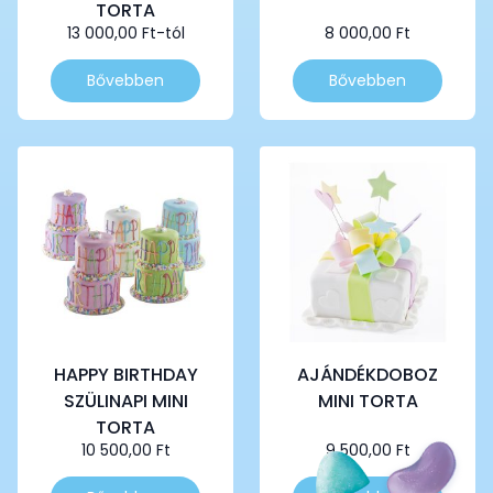
TORTA
13 000,00
Ft
-tól
8 000,00
Ft
Ennek
Ennek
Bővebben
Bővebben
a
a
terméknek
terméknek
több
több
variációja
variációja
van.
van.
A
A
változatok
változatok
a
a
termékoldalon
termékoldalon
választhatók
választhatók
ki
ki
HAPPY BIRTHDAY
AJÁNDÉKDOBOZ
SZÜLINAPI MINI
MINI TORTA
TORTA
10 500,00
Ft
9 500,00
Ft
Ennek
Ennek