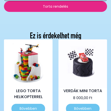
Torta rendelés
Ez is érdekelhet még
LEGO TORTA
VERDÁK MINI TORTA
HELIKOPTERREL
8 000,00
Ft
Ennek
Ennek
Bővebben
Bővebben