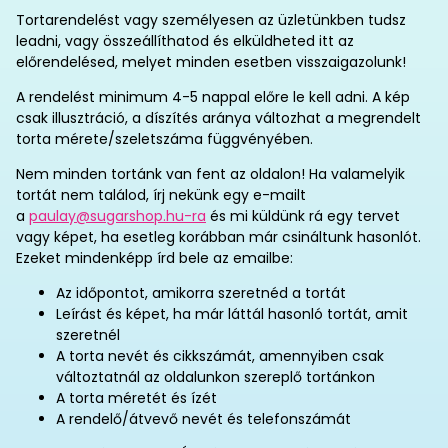
Tortarendelést vagy személyesen az üzletünkben tudsz
leadni, vagy összeállíthatod és elküldheted itt az
előrendelésed, melyet minden esetben visszaigazolunk!
A rendelést minimum 4-5 nappal előre le kell adni. A kép
csak illusztráció, a díszítés aránya változhat a megrendelt
torta mérete/szeletszáma függvényében.
Nem minden tortánk van fent az oldalon! Ha valamelyik
tortát nem találod, írj nekünk egy e-mailt
a
paulay@sugarshop.hu-ra
és mi küldünk rá egy tervet
vagy képet, ha esetleg korábban már csináltunk hasonlót.
Ezeket mindenképp írd bele az emailbe:
Az időpontot, amikorra szeretnéd a tortát
Leírást és képet, ha már láttál hasonló tortát, amit
szeretnél
A torta nevét és cikkszámát, amennyiben csak
változtatnál az oldalunkon szereplő tortánkon
A torta méretét és ízét
A rendelő/átvevő nevét és telefonszámát