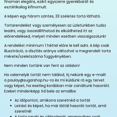
finoman elegáns, ezért egyszerre gyerekbarát és
esztétikailag kifinomult.
A képen egy három szintes, 33 szeletes torta látható.
Tortarendelést vagy személyesen az üzletünkben tudsz
leadni, vagy összeállíthatod és elküldheted itt az
előrendelésed, melyet minden esetben visszaigazolunk!
A rendelést minimum 1 héttel előre le kell adni. A kép csak
illusztráció, a díszítés aránya változhat a megrendelt torta
mérete/szeletszáma függvényében.
Nem minden tortánk van fent az oldalon!
Ha valamelyik tortát nem találod, írj nekünk egy e-mailt
a paulay@sugarshop.hu-ra és mi küldünk rá egy tervet
vagy képet, ha esetleg korábban már csináltunk hasonlót.
Ezeket mindenképp írd bele az emailbe:
Az időpontot, amikorra szeretnéd a tortát
Leírást és képet, ha már láttál hasonló tortát, amit
szeretnél
A torta nevét és cikkszámát, amennyiben csak