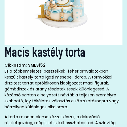
Macis kastély torta
Cikkszám: SMES152
Ez a többemeletes, pasztellkék–fehér árnyalatokban
készült kastély torta igazi mesebeli darab. A tornyokkal
díszített tortát aprólékosan kidolgozott maci figurák,
gömbdíszek és arany részletek teszik különlegessé. A
középső szinten elhelyezett névtábla teljesen személyre
szabható, így tökéletes választás első születésnapra vagy
bármilyen különleges alkalomra.
A torta minden eleme kézzel készül, a dekoráció
részletgazdag, mégis letisztult összhatást ad. A színvilág