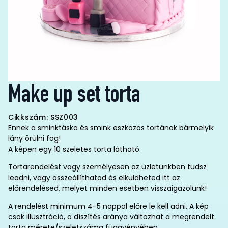
Make up set torta
Cikkszám: SSZ003
Ennek a sminktáska és smink eszközös tortának bármelyik
lány örülni fog!
A képen egy 10 szeletes torta látható.
Tortarendelést vagy személyesen az üzletünkben tudsz
leadni, vagy összeállíthatod és elküldheted itt az
előrendelésed, melyet minden esetben visszaigazolunk!
A rendelést minimum 4-5 nappal előre le kell adni. A kép
csak illusztráció, a díszítés aránya változhat a megrendelt
torta mérete/szeletszáma függvényében.