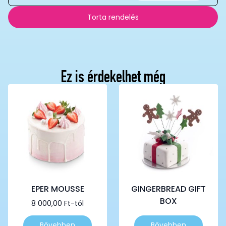
Torta rendelés
Ez is érdekelhet még
EPER MOUSSE
GINGERBREAD GIFT
BOX
8 000,00
Ft
-tól
Ennek
Ennek
Bővebben
Bővebben