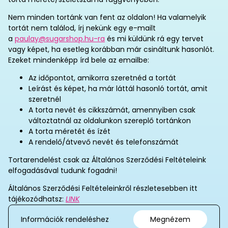
Nem minden tortánk van fent az oldalon! Ha valamelyik
tortát nem találod, írj nekünk egy e-mailt
a
paulay@sugarshop.hu-ra
és mi küldünk rá egy tervet
vagy képet, ha esetleg korábban már csináltunk hasonlót.
Ezeket mindenképp írd bele az emailbe:
Az időpontot, amikorra szeretnéd a tortát
Leírást és képet, ha már láttál hasonló tortát, amit
szeretnél
A torta nevét és cikkszámát, amennyiben csak
változtatnál az oldalunkon szereplő tortánkon
A torta méretét és ízét
A rendelő/átvevő nevét és telefonszámát
Tortarendelést csak az Általános Szerződési Feltételeink
elfogadásával tudunk fogadni!
Általános Szerződési Feltételeinkről részletesebben itt
tájékozódhatsz:
LINK
Információk rendeléshez
Megnézem