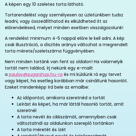
A képen egy 10 szeletes torta látható.
Tortarendelést vagy személyesen az üzletünkben tudsz
leadni, vagy összeállíthatod és elküldheted itt az
előrendelésed, melyet minden esetben visszaigazolunk!
A rendelést minimum 4-5 nappal előre le kell adni. A kép
csak illusztráció, a díszítés aránya változhat a megrendelt
torta mérete/szeletszáma függvényében.
Nem minden tortánk van fent az oldalon! Ha valamelyik
tortát nem találod, írj nekünk egy e-mailt
a
paulay@sugarshop.hu-ra
és mi küldünk rá egy tervet
vagy képet, ha esetleg korábban már csináltunk hasonlót.
Ezeket mindenképp írd bele az emailbe:
Az időpontot, amikorra szeretnéd a tortát
Leírást és képet, ha már láttál hasonló tortát, amit
szeretnél
A torta nevét és cikkszámát, amennyiben csak
változtatnál az oldalunkon szereplő tortánkon
A torta méretét és ízét