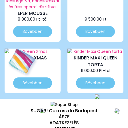
EPER MOUSSE
8 000,00
Ft
-tól
9 500,00
Ft
Ennek
Ennek
Bővebben
Bővebben
a
a
terméknek
terméknek
több
több
variációja
variációja
GREEN XMAS
KINDER MAXI QUEEN
van.
van.
TORTA
A
A
változatok
változatok
11 000,00
Ft
-tól
a
a
Ennek
Ennek
termékoldalon
termékoldalon
Bővebben
Bővebben
a
a
választhatók
választhatók
terméknek
terméknek
ki
ki
több
több
variációja
variációja
van.
van.
SUGAR! Cukrászda Budapest
A
A
ÁSZF
változatok
változatok
ADATKEZELÉS