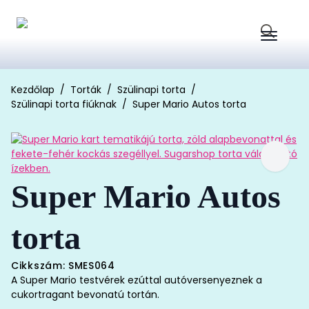
Search
for:
Kezdőlap
Torták
Szülinapi torta
Szülinapi torta fiúknak
Super Mario Autos torta
Super Mario Autos
torta
Cikkszám: SMES064
A Super Mario testvérek ezúttal autóversenyeznek a
cukortragant bevonatú tortán.