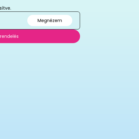
sítve.
Megnézem
 rendelés