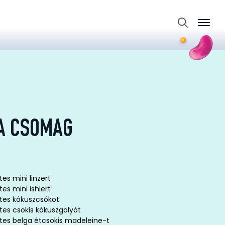
Search
for:
A CSOMAG
es mini linzert
es mini ishlert
tes kókuszcsókot
tes csokis kókuszgolyót
tes belga étcsokis madeleine-t