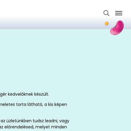
Search
for:
gér kedvelőknek készült.
eletes torta látható, a kis képen
az üzletünkben tudsz leadni, vagy
t az előrendelésed, melyet minden