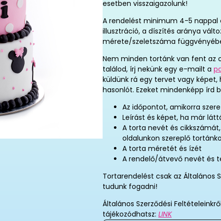
esetben visszaigazolunk!
A rendelést minimum 4-5 nappal elő
illusztráció, a díszítés aránya vál
mérete/szeletszáma függvényéb
Nem minden tortánk van fent az o
találod, írj nekünk egy e-mailt a
p
küldünk rá egy tervet vagy képet,
hasonlót. Ezeket mindenképp írd b
Az időpontot, amikorra szere
Leírást és képet, ha már látt
A torta nevét és cikkszámát
oldalunkon szereplő tortánk
A torta méretét és ízét
A rendelő/átvevő nevét és 
Tortarendelést csak az Általános S
tudunk fogadni!
Általános Szerződési Feltételeinkrő
tájékozódhatsz:
LINK