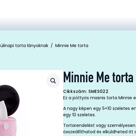
ülinapi torta lányoknak
Minnie Me torta
Minnie Me torta
Cikkszám: SMES022
Ez a pöttyös masnis torta Minnie e
A nagy képen egy 5+10 szeletes em
egy 10 szeletes.
Tortarendelést vagy személyesen 
összeállíthatod és elküldheted it