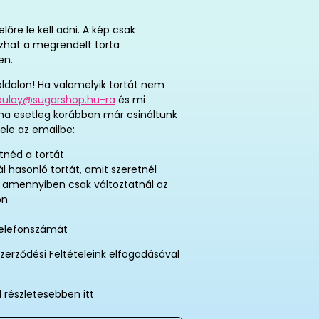
re le kell adni. A kép csak
tozhat a megrendelt torta
en.
ldalon! Ha valamelyik tortát nem
aulay@sugarshop.hu-ra
és mi
 ha esetleg korábban már csináltunk
ele az emailbe:
tnéd a tortát
ál hasonló tortát, amit szeretnél
, amennyiben csak változtatnál az
on
telefonszámát
zerződési Feltételeink elfogadásával
l részletesebben itt