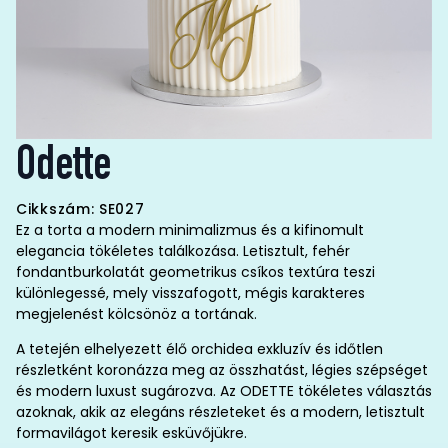
Odette
Cikkszám: SE027
Ez a torta a modern minimalizmus és a kifinomult
elegancia tökéletes találkozása. Letisztult, fehér
fondantburkolatát geometrikus csíkos textúra teszi
különlegessé, mely visszafogott, mégis karakteres
megjelenést kölcsönöz a tortának.
A tetején elhelyezett élő orchidea exkluzív és időtlen
részletként koronázza meg az összhatást, légies szépséget
és modern luxust sugározva. Az ODETTE tökéletes választás
azoknak, akik az elegáns részleteket és a modern, letisztult
formavilágot keresik esküvőjükre.