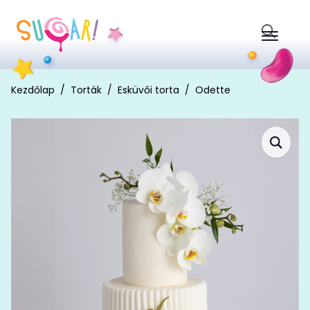
Search
for:
Kezdőlap
Torták
Esküvői torta
Odette