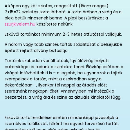
A képen egy két szintes, magasított (15cm magas)
7+15=22 szeletes torta látható. A torta árában a virág és a
plexi betük nincsenek benne. A plexi beszúróinkat a
szurjkivelem.hu
készítette nekünk.
Esküvői tortáinkat minimum 2-3 hetes átfutással vállaljuk.
A három vagy több szintes torták stabilitását a belsejükbe
épített rejtett állvány biztosítja.
Tortáink szabadon variálhatóak, így élővirág helyett
cukorvirágot is tudunk a szintekre tenni. Élővirág esétben a
virágot intézhetitek ti is – a legjobb, ha ugyanazok a fajták
szerepelnek a tortán, mint a csokrodban vagy a
dekorációban –, ilyenkor fél nappal az átadás előtt
szeretnénk megkapni őket. Amennyiben mi intézzük a
beszerzést, a virág ára és színe az aktuális kínálattól függ.
Esküvői torta rendelése esetén mindenképp javasoljuk a
személyes találkozót, főként ha egyedi tervezésű tortát,
desszertasztalt vagy akár teljes esküvői sós- és