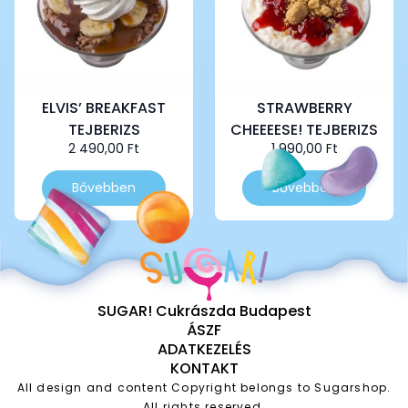
ELVIS’ BREAKFAST
STRAWBERRY
TEJBERIZS
CHEEEESE! TEJBERIZS
2 490,00
Ft
1 990,00
Ft
Bővebben
Bővebben
SUGAR! Cukrászda Budapest
ÁSZF
ADATKEZELÉS
KONTAKT
All design and content Copyright belongs to Sugarshop.
All rights reserved.