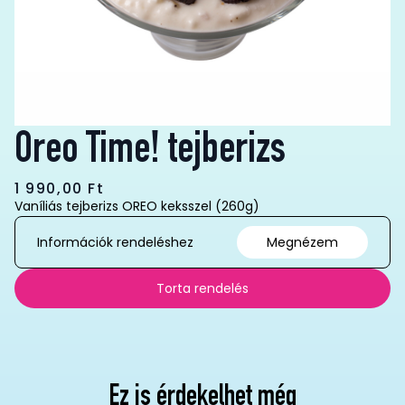
Oreo Time! tejberizs
1 990,00
Ft
Vaníliás tejberizs OREO keksszel (260g)
Információk rendeléshez
Megnézem
Torta rendelés
Ez is érdekelhet még