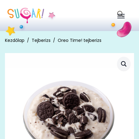
Search
for:
Kezdőlap
Tejberizs
Oreo Time! tejberizs