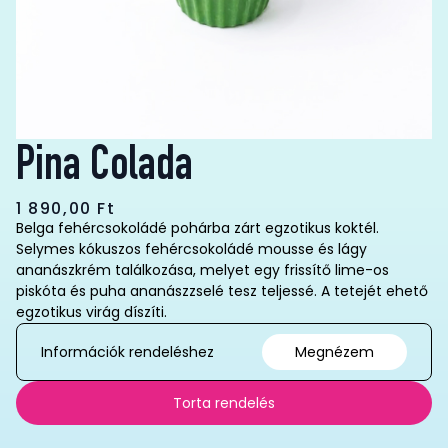
Pina Colada
1 890,00
Ft
Belga fehércsokoládé pohárba zárt egzotikus koktél.
Selymes kókuszos fehércsokoládé mousse és lágy
ananászkrém találkozása, melyet egy frissítő lime-os
piskóta és puha ananászzselé tesz teljessé. A tetejét ehető
egzotikus virág díszíti.
Információk rendeléshez
Megnézem
Torta rendelés