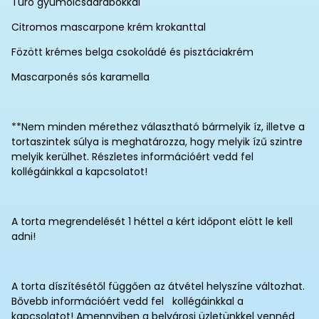
Túró gyümölcsdarabokkal
Citromos mascarpone krém krokanttal
Fözött krémes belga csokoládé és pisztáciakrém
Mascarponés sós karamella
**Nem minden mérethez választható bármelyik íz, illetve a
tortaszintek súlya is meghatározza, hogy melyik ízű szintre
melyik kerülhet. Részletes információért vedd fel
kollégáinkkal a kapcsolatot!
A torta megrendelését 1 héttel a kért időpont elött le kell
adni!
A torta díszítésétől függően az átvétel helyszíne változhat.
Bővebb információért vedd fel kollégáinkkal a
kapcsolatot! Amennyiben a belvárosi üzletünkkel vennéd