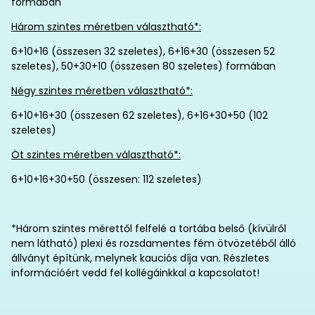
formában
Három szintes méretben választható*:
6+10+16 (összesen 32 szeletes), 6+16+30 (összesen 52
szeletes), 50+30+10 (összesen 80 szeletes) formában
Négy szintes méretben választható*:
6+10+16+30 (összesen 62 szeletes), 6+16+30+50 (102
szeletes)
Öt szintes méretben választható*:
6+10+16+30+50 (összesen: 112 szeletes)
*Három szintes mérettől felfelé a tortába belső (kívülről
nem látható) plexi és rozsdamentes fém ötvözetéből álló
állványt építünk, melynek kauciós díja van. Részletes
információért vedd fel kollégáinkkal a kapcsolatot!