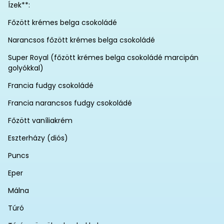
Ízek**:
Főzött krémes belga csokoládé
Narancsos főzött krémes belga csokoládé
Super Royal (főzött krémes belga csokoládé marcipán
golyókkal)
Francia fudgy csokoládé
Francia narancsos fudgy csokoládé
Főzött vaníliakrém
Eszterházy (diós)
Puncs
Eper
Málna
Túró