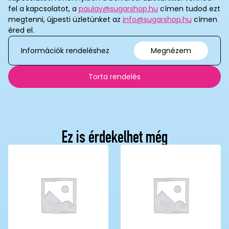
fel a kapcsolatot, a
paulay@sugarshop.hu
címen tudod ezt
megtenni, újpesti üzletünket az
info@sugarshop.hu
címen
éred el.
Információk rendeléshez
Megnézem
Torta rendelés
Ez is érdekelhet még