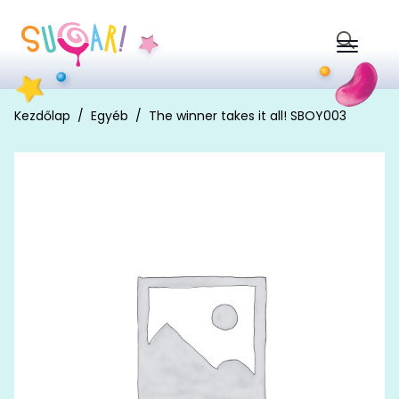
Search
for:
Kezdőlap
Egyéb
The winner takes it all! SBOY003