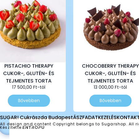
PISTACHIO THERAPY
CHOCOBERRY THERAPY
CUKOR-, GLUTÉN- ÉS
CUKOR-, GLUTÉN- ÉS
TEJMENTES TORTA
TEJMENTES TORTA
17 500,00
Ft
-tól
13 000,00
Ft
-tól
Ennek
Ennek
Bővebben
Bővebben
a
a
terméknek
terméknek
több
több
SUGAR! Cukrászda Budapest
ÁSZF
ADATKEZELÉS
KONTAK
variációja
variációja
All design and content Copyright belongs to Sugarshop. All ri
Készítette:
van.
van.
A
A