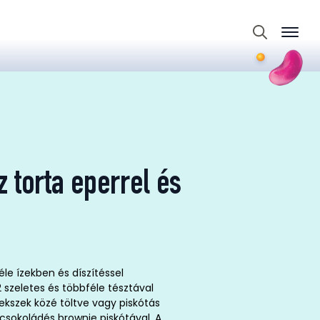
Search
for:
 torta eperrel és
éle ízekben és díszítéssel
2 szeletes és többféle tésztával
ekszek közé töltve vagy piskótás
 csokoládés brownie piskótával. A