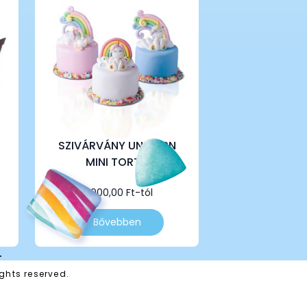
SZIVÁRVÁNY UNIKORN
MINI TORTA
8 000,00
Ft
-tól
Ennek
Bővebben
a
terméknek
több
T
variációja
ghts reserved.
van.
A