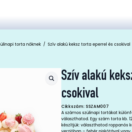
ülinapi torta nőknek
Szív alakú keksz torta eperrel és csokival
Szív alakú keksz
csokival
Cikkszám: SSZAM007
A számos szülinapi tortákat különf
választhatod. Egy szám torta kb. 1
készítjük: választhatod roppanós k
verzióban – fehér piskótával vagy