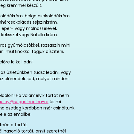
éteg krémmel készült.
okoládékrém, belga csokoládékrém
ehércsokoládés tejszínkrém,
 eper- vagy málnazselével,
keksszel vagy Nutella krém.
iros gyümölcsökkel, rózsaszín mini
ni muffinokkal fogjuk díszíteni.
re le kell adni.
az üzletünkben tudsz leadni, vagy
t az előrendelésed, melyet minden
ldalon! Ha valamelyik tortát nem
aulay@sugarshop.hu-ra
és mi
 ha esetleg korábban már csináltunk
ele az emailbe:
tnéd a tortát
ál hasonló tortát, amit szeretnél