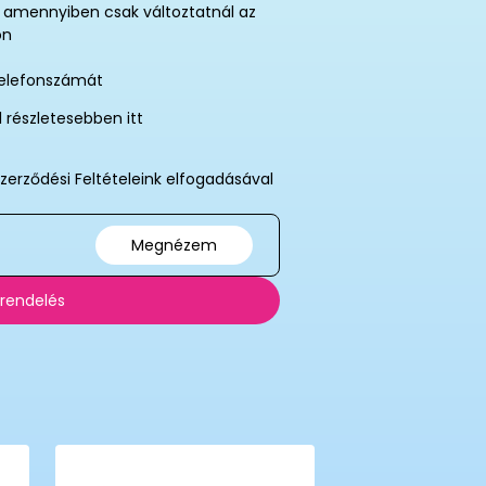
, amennyiben csak változtatnál az
on
telefonszámát
l részletesebben itt
zerződési Feltételeink elfogadásával
Megnézem
 rendelés