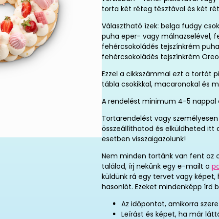
torta két réteg tésztával és két r
Választható ízek: belga fudgy cs
puha eper- vagy málnazselével, f
fehércsokoládés tejszínkrém puha
fehércsokoládés tejszínkrém Oreo 
Ezzel a cikkszámmal ezt a tortát p
tábla csokikkal, macaronokal és mi
A rendelést minimum 4-5 nappal elő
Tortarendelést vagy személyesen 
összeállíthatod és elküldheted it
esetben visszaigazolunk!
Nem minden tortánk van fent az o
találod, írj nekünk egy e-mailt a
p
küldünk rá egy tervet vagy képet,
hasonlót. Ezeket mindenképp írd b
Az időpontot, amikorra szere
Leírást és képet, ha már látt