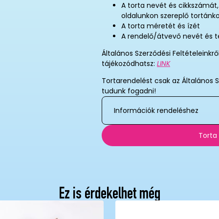
A torta nevét és cikkszámát
oldalunkon szereplő tortánk
A torta méretét és ízét
A rendelő/átvevő nevét és 
Általános Szerződési Feltételeinkrő
tájékozódhatsz:
LINK
Tortarendelést csak az Általános S
tudunk fogadni!
Információk rendeléshez
Torta
Ez is érdekelhet még