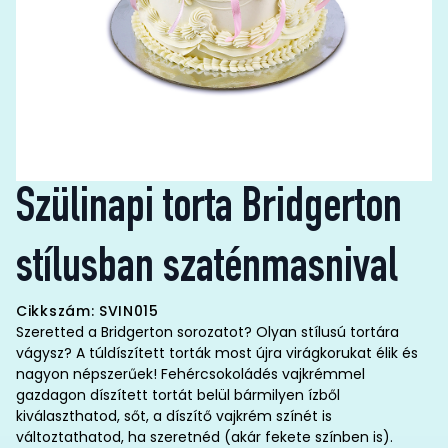
Szülinapi torta Bridgerton
stílusban szaténmasnival
Cikkszám: SVIN015
Szeretted a Bridgerton sorozatot? Olyan stílusú tortára
vágysz? A túldíszített torták most újra virágkorukat élik és
nagyon népszerűek! Fehércsokoládés vajkrémmel
gazdagon díszített tortát belül bármilyen ízből
kiválaszthatod, sőt, a díszítő vajkrém színét is
változtathatod, ha szeretnéd (akár fekete színben is).