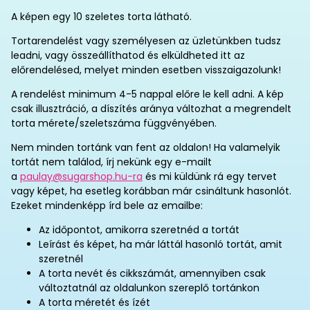
A képen egy 10 szeletes torta látható.
Tortarendelést vagy személyesen az üzletünkben tudsz
leadni, vagy összeállíthatod és elküldheted itt az
előrendelésed, melyet minden esetben visszaigazolunk!
A rendelést minimum 4-5 nappal előre le kell adni. A kép
csak illusztráció, a díszítés aránya változhat a megrendelt
torta mérete/szeletszáma függvényében.
Nem minden tortánk van fent az oldalon! Ha valamelyik
tortát nem találod, írj nekünk egy e-mailt
a
paulay@sugarshop.hu-ra
és mi küldünk rá egy tervet
vagy képet, ha esetleg korábban már csináltunk hasonlót.
Ezeket mindenképp írd bele az emailbe:
Az időpontot, amikorra szeretnéd a tortát
Leírást és képet, ha már láttál hasonló tortát, amit
szeretnél
A torta nevét és cikkszámát, amennyiben csak
változtatnál az oldalunkon szereplő tortánkon
A torta méretét és ízét