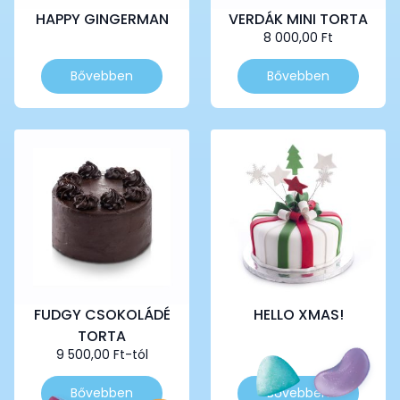
HAPPY GINGERMAN
VERDÁK MINI TORTA
8 000,00
Ft
Ennek
Ennek
Bővebben
Bővebben
a
a
terméknek
terméknek
több
több
variációja
variációja
van.
van.
A
A
változatok
változatok
a
a
termékoldalon
termékoldalon
választhatók
választhatók
ki
ki
FUDGY CSOKOLÁDÉ
HELLO XMAS!
TORTA
9 500,00
Ft
-tól
Ennek
Ennek
Bővebben
Bővebben