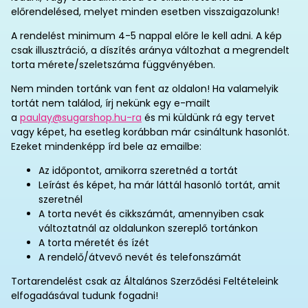
előrendelésed, melyet minden esetben visszaigazolunk!
A rendelést minimum 4-5 nappal előre le kell adni. A kép
csak illusztráció, a díszítés aránya változhat a megrendelt
torta mérete/szeletszáma függvényében.
Nem minden tortánk van fent az oldalon! Ha valamelyik
tortát nem találod, írj nekünk egy e-mailt
a
paulay@sugarshop.hu-ra
és mi küldünk rá egy tervet
vagy képet, ha esetleg korábban már csináltunk hasonlót.
Ezeket mindenképp írd bele az emailbe:
Az időpontot, amikorra szeretnéd a tortát
Leírást és képet, ha már láttál hasonló tortát, amit
szeretnél
A torta nevét és cikkszámát, amennyiben csak
változtatnál az oldalunkon szereplő tortánkon
A torta méretét és ízét
A rendelő/átvevő nevét és telefonszámát
Tortarendelést csak az Általános Szerződési Feltételeink
elfogadásával tudunk fogadni!