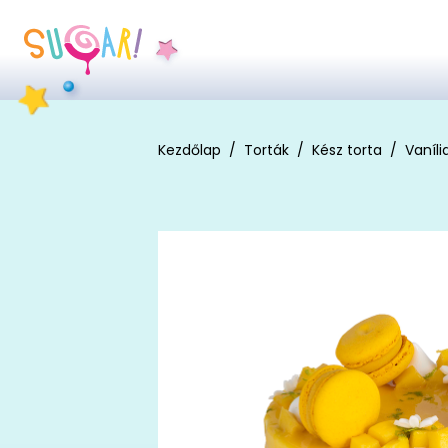
Kezdőlap
Torták
Kész torta
Vaníl