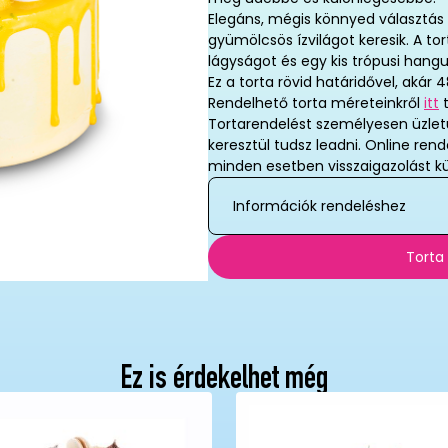
Elegáns, mégis könnyed választás a
gyümölcsös ízvilágot keresik. A to
lágyságot és egy kis trópusi hang
Ez a torta rövid határidővel, akár 4
Rendelhető torta méreteinkről
itt
t
Tortarendelést személyesen üzlet
keresztül tudsz leadni. Online ren
minden esetben visszaigazolást kü
Információk rendeléshez
Torta
Ez is érdekelhet még