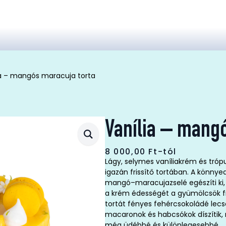
ia – mangós maracuja torta
Vanília – mangó
8 000,00
Ft
-tól
Lágy, selymes vaníliakrém és tróp
igazán frissítő tortában. A könny
mangó–maracujazselé egészíti ki
a krém édességét a gyümölcsök fri
tortát fényes fehércsokoládé lec
macaronok és habcsókok díszítik, 
még üdébbé és különlegesebbé.