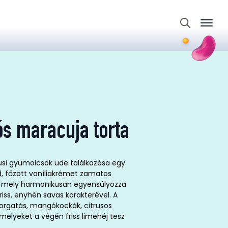
Search
for:
s maracuja torta
usi gyümölcsök üde találkozása egy
ed, főzött vaníliakrémet zamatos
, mely harmonikusan egyensúlyozza
ss, enyhén savas karakterével. A
sorgatás, mangókockák, citrusos
melyeket a végén friss limehéj tesz