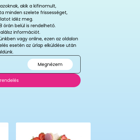
zoknak, akik a kifinomult,
rta minden szelete frissességet,
ulatot idéz meg.
8 órán belül is rendelhető.
alálsz információt.
ünkben vagy online, ezen az oldalon
delés esetén az űrlap elküldése után
ldünk.
Megnézem
 rendelés