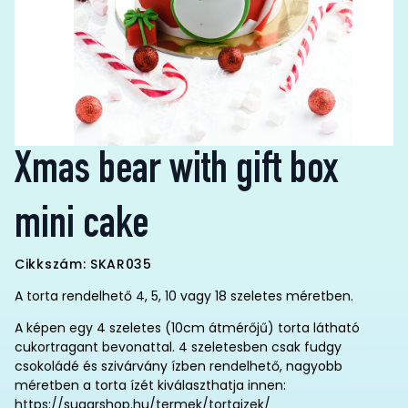
Xmas bear with gift box
mini cake
Cikkszám: SKAR035
A torta rendelhető 4, 5, 10 vagy 18 szeletes méretben.
A képen egy 4 szeletes (10cm átmérőjű) torta látható
cukortragant bevonattal. 4 szeletesben csak fudgy
csokoládé és szivárvány ízben rendelhető, nagyobb
méretben a torta ízét kiválaszthatja innen:
https://sugarshop.hu/termek/tortaizek/