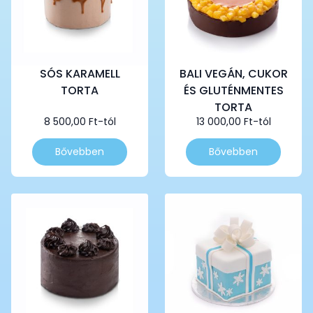
SÓS KARAMELL
BALI VEGÁN, CUKOR
TORTA
ÉS GLUTÉNMENTES
TORTA
8 500,00
Ft
-tól
13 000,00
Ft
-tól
Ennek
Ennek
Bővebben
Bővebben
a
a
terméknek
terméknek
több
több
variációja
variációja
van.
van.
A
A
változatok
változatok
a
a
termékoldalon
termékoldalon
választhatók
választhatók
ki
ki