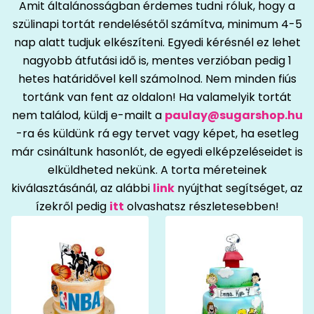
Amit általánosságban érdemes tudni róluk, hogy a
szülinapi tortát rendelésétől számítva, minimum 4-5
nap alatt tudjuk elkészíteni. Egyedi kérésnél ez lehet
nagyobb átfutási idő is, mentes verzióban pedig 1
hetes határidővel kell számolnod. Nem minden fiús
tortánk van fent az oldalon! Ha valamelyik tortát
nem találod, küldj e-mailt a
paulay@sugarshop.hu
-ra és küldünk rá egy tervet vagy képet, ha esetleg
már csináltunk hasonlót, de egyedi elképzeléseidet is
elküldheted nekünk. A torta méreteinek
kiválasztásánál, az alábbi
link
nyújthat segítséget, az
ízekről pedig
itt
olvashatsz részletesebben!