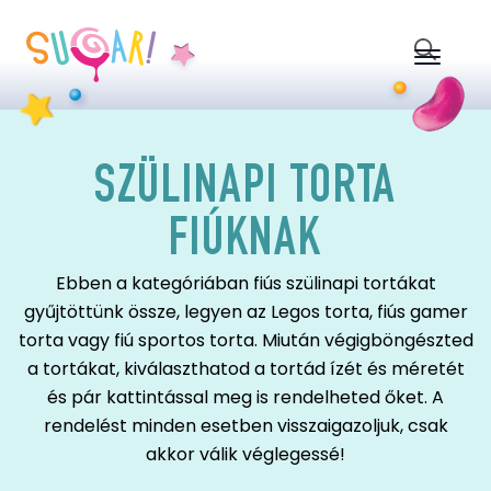
Search
for:
SZÜLINAPI TORTA
FIÚKNAK
Ebben a kategóriában fiús szülinapi tortákat
gyűjtöttünk össze, legyen az Legos torta, fiús gamer
torta vagy fiú sportos torta. Miután végigböngészted
a tortákat, kiválaszthatod a tortád ízét és méretét
és pár kattintással meg is rendelheted őket. A
rendelést minden esetben visszaigazoljuk, csak
akkor válik véglegessé!