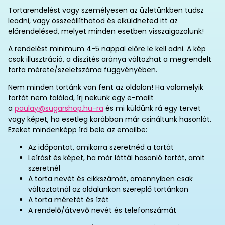
Tortarendelést vagy személyesen az üzletünkben tudsz
leadni, vagy összeállíthatod és elküldheted itt az
előrendelésed, melyet minden esetben visszaigazolunk!
A rendelést minimum 4-5 nappal előre le kell adni. A kép
csak illusztráció, a díszítés aránya változhat a megrendelt
torta mérete/szeletszáma függvényében.
Nem minden tortánk van fent az oldalon! Ha valamelyik
tortát nem találod, írj nekünk egy e-mailt
a
paulay@sugarshop.hu-ra
és mi küldünk rá egy tervet
vagy képet, ha esetleg korábban már csináltunk hasonlót.
Ezeket mindenképp írd bele az emailbe:
Az időpontot, amikorra szeretnéd a tortát
Leírást és képet, ha már láttál hasonló tortát, amit
szeretnél
A torta nevét és cikkszámát, amennyiben csak
változtatnál az oldalunkon szereplő tortánkon
A torta méretét és ízét
A rendelő/átvevő nevét és telefonszámát