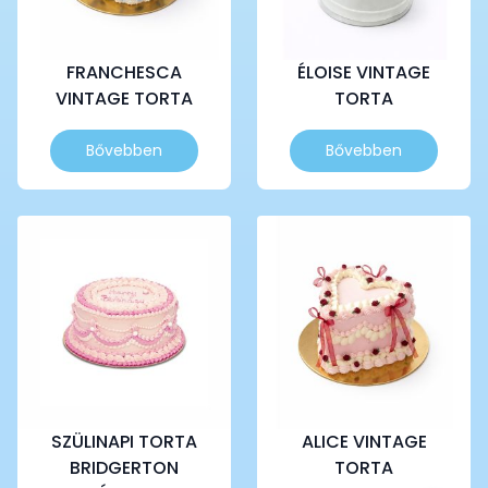
FRANCHESCA
ÉLOISE VINTAGE
VINTAGE TORTA
TORTA
Ennek
Ennek
Bővebben
Bővebben
a
a
terméknek
terméknek
több
több
variációja
variációja
van.
van.
A
A
változatok
változatok
a
a
termékoldalon
termékoldalon
választhatók
választhatók
ki
ki
SZÜLINAPI TORTA
ALICE VINTAGE
BRIDGERTON
TORTA