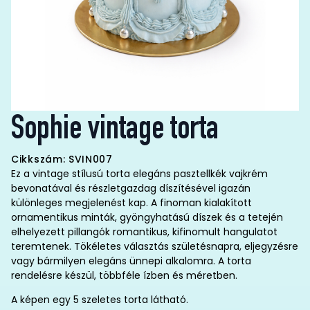
Sophie vintage torta
Cikkszám: SVIN007
Ez a vintage stílusú torta elegáns pasztellkék vajkrém
bevonatával és részletgazdag díszítésével igazán
különleges megjelenést kap. A finoman kialakított
ornamentikus minták, gyöngyhatású díszek és a tetején
elhelyezett pillangók romantikus, kifinomult hangulatot
teremtenek. Tökéletes választás születésnapra, eljegyzésre
vagy bármilyen elegáns ünnepi alkalomra. A torta
rendelésre készül, többféle ízben és méretben.
A képen egy 5 szeletes torta látható.