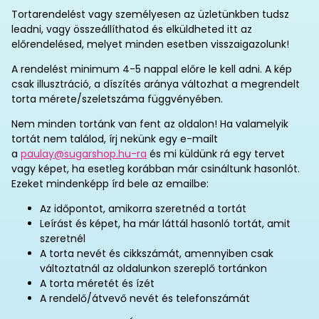
Tortarendelést vagy személyesen az üzletünkben tudsz
leadni, vagy összeállíthatod és elküldheted itt az
előrendelésed, melyet minden esetben visszaigazolunk!
A rendelést minimum 4-5 nappal előre le kell adni. A kép
csak illusztráció, a díszítés aránya változhat a megrendelt
torta mérete/szeletszáma függvényében.
Nem minden tortánk van fent az oldalon! Ha valamelyik
tortát nem találod, írj nekünk egy e-mailt
a
paulay@sugarshop.hu-ra
és mi küldünk rá egy tervet
vagy képet, ha esetleg korábban már csináltunk hasonlót.
Ezeket mindenképp írd bele az emailbe:
Az időpontot, amikorra szeretnéd a tortát
Leírást és képet, ha már láttál hasonló tortát, amit
szeretnél
A torta nevét és cikkszámát, amennyiben csak
változtatnál az oldalunkon szereplő tortánkon
A torta méretét és ízét
A rendelő/átvevő nevét és telefonszámát