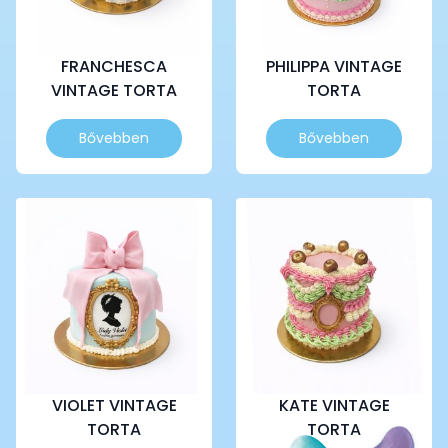
FRANCHESCA
PHILIPPA VINTAGE
VINTAGE TORTA
TORTA
Ennek
Ennek
Bővebben
Bővebben
a
a
terméknek
terméknek
több
több
variációja
variációja
van.
van.
A
A
változatok
változatok
a
a
termékoldalon
termékoldalon
választhatók
választhatók
ki
ki
VIOLET VINTAGE
KATE VINTAGE
TORTA
TORTA