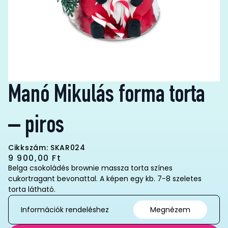
Manó Mikulás forma torta
– piros
Cikkszám: SKAR024
9 900,00
Ft
Belga csokoládés brownie massza torta színes
cukortragant bevonattal. A képen egy kb. 7-8 szeletes
torta látható.
Információk rendeléshez
Megnézem