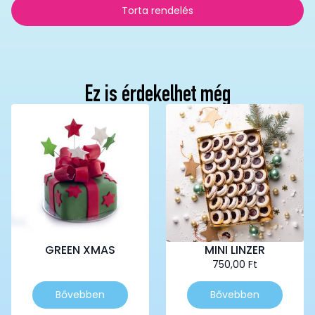
Torta rendelés
Ez is érdekelhet még
GREEN XMAS
MINI LINZER
750,00
Ft
Ennek
Bővebben
Bővebben
a