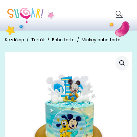
Search
for:
Kezdőlap
Torták
Baba torta
Mickey baba torta