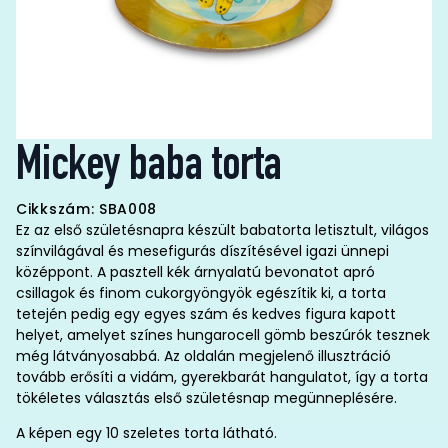
Mickey baba torta
Cikkszám: SBA008
Ez az első születésnapra készült babatorta letisztult, világos
színvilágával és mesefigurás díszítésével igazi ünnepi
középpont. A pasztell kék árnyalatú bevonatot apró
csillagok és finom cukorgyöngyök egészítik ki, a torta
tetején pedig egy egyes szám és kedves figura kapott
helyet, amelyet színes hungarocell gömb beszúrók tesznek
még látványosabbá. Az oldalán megjelenő illusztráció
tovább erősíti a vidám, gyerekbarát hangulatot, így a torta
tökéletes választás első születésnap megünneplésére.
A képen egy 10 szeletes torta látható.