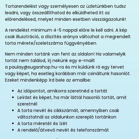
Tortarendelést vagy személyesen az üzletünkben tudsz
leadni, vagy összeállíthatod és elküldheted itt az
előrendelésed, melyet minden esetben visszaigazolunk!
A rendelést minimum 4-5 nappal előre le kell adni. A kép
csak illusztráció, a díszítés aránya változhat a megrendelt
torta mérete/szeletszáma függvényében.
Nem minden tortánk van fent az oldalon! Ha valamelyik
tortát nem találod, írj nekünk egy e-mailt
a paulay@sugarshop.hu-ra és mi küldünk rá egy tervet
vagy képet, ha esetleg korábban már csináltunk hasonlót.
Ezeket mindenképp írd bele az emailbe:
Az időpontot, amikorra szeretnéd a tortát
Leírást és képet, ha már láttál hasonló tortát, amit
szeretnél
A torta nevét és cikkszámát, amennyiben csak
változtatnál az oldalunkon szereplő tortánkon
A torta méretét és ízét
A rendelő/átvevő nevét és telefonszámát