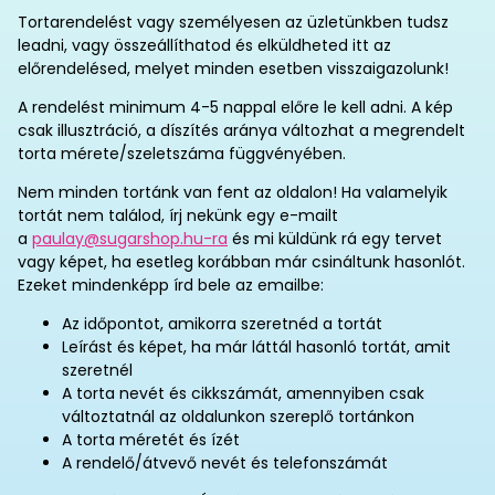
Tortarendelést vagy személyesen az üzletünkben tudsz
leadni, vagy összeállíthatod és elküldheted itt az
előrendelésed, melyet minden esetben visszaigazolunk!
A rendelést minimum 4-5 nappal előre le kell adni. A kép
csak illusztráció, a díszítés aránya változhat a megrendelt
torta mérete/szeletszáma függvényében.
Nem minden tortánk van fent az oldalon! Ha valamelyik
tortát nem találod, írj nekünk egy e-mailt
a
paulay@sugarshop.hu-ra
és mi küldünk rá egy tervet
vagy képet, ha esetleg korábban már csináltunk hasonlót.
Ezeket mindenképp írd bele az emailbe:
Az időpontot, amikorra szeretnéd a tortát
Leírást és képet, ha már láttál hasonló tortát, amit
szeretnél
A torta nevét és cikkszámát, amennyiben csak
változtatnál az oldalunkon szereplő tortánkon
A torta méretét és ízét
A rendelő/átvevő nevét és telefonszámát