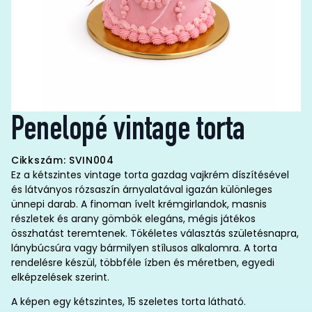
Penelopé vintage torta
Cikkszám: SVIN004
Ez a kétszintes vintage torta gazdag vajkrém díszítésével
és látványos rózsaszín árnyalatával igazán különleges
ünnepi darab. A finoman ívelt krémgirlandok, masnis
részletek és arany gömbök elegáns, mégis játékos
összhatást teremtenek. Tökéletes választás születésnapra,
lánybúcsúra vagy bármilyen stílusos alkalomra. A torta
rendelésre készül, többféle ízben és méretben, egyedi
elképzelések szerint.
A képen egy kétszintes, 15 szeletes torta látható.