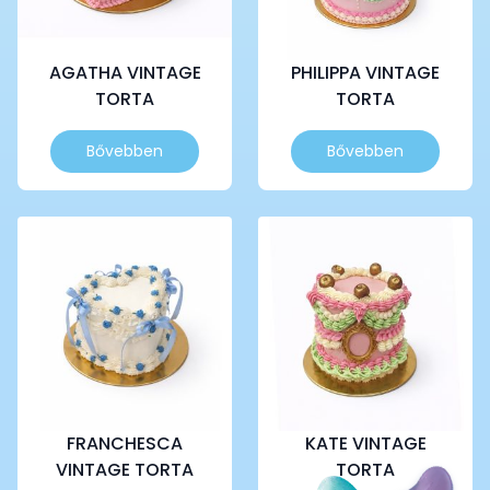
AGATHA VINTAGE
PHILIPPA VINTAGE
TORTA
TORTA
Ennek
Ennek
Bővebben
Bővebben
a
a
terméknek
terméknek
több
több
variációja
variációja
van.
van.
A
A
változatok
változatok
a
a
termékoldalon
termékoldalon
választhatók
választhatók
ki
ki
FRANCHESCA
KATE VINTAGE
VINTAGE TORTA
TORTA