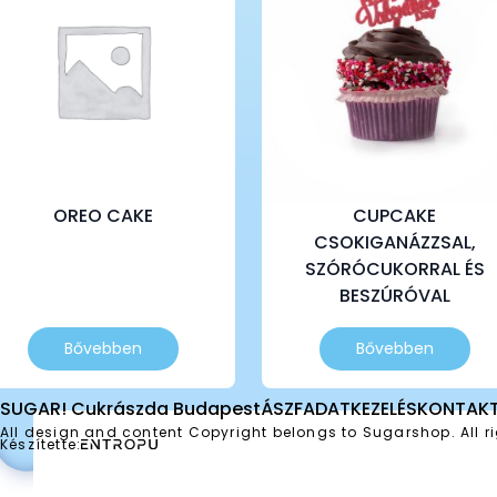
OREO CAKE
CUPCAKE
CSOKIGANÁZZSAL,
SZÓRÓCUKORRAL ÉS
BESZÚRÓVAL
Bővebben
Bővebben
SUGAR! Cukrászda Budapest
ÁSZF
ADATKEZELÉS
KONTAK
All design and content Copyright belongs to Sugarshop. All ri
Készítette: