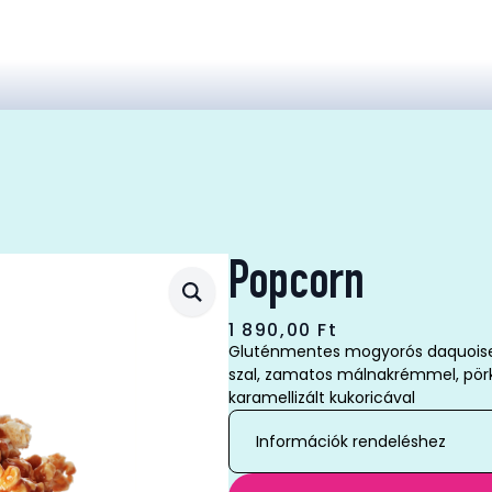
Popcorn
1 890,00
Ft
Gluténmentes mogyorós daquoise
szal, zamatos málnakrémmel, pörk
karamellizált kukoricával
Információk rendeléshez