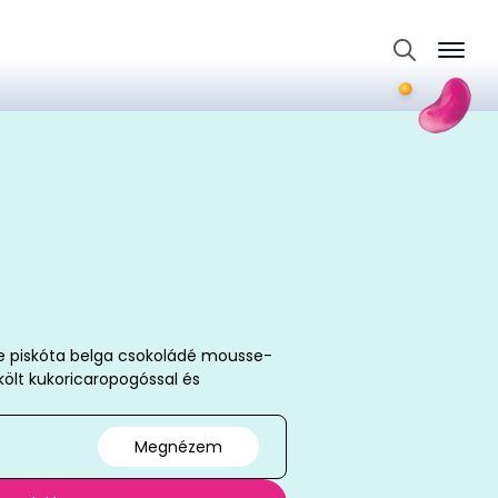
Search
for:
 piskóta belga csokoládé mousse-
ölt kukoricaropogóssal és
Megnézem